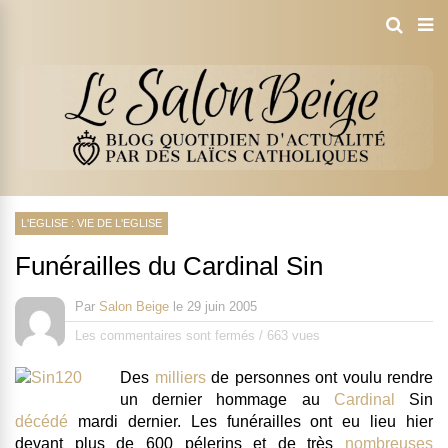
L'EGLISE : VIE DE L'EGLISE
Funérailles du Cardinal Sin
Par
Salon Beige
le
29 juin 2005
Les commentaires sont fermés
/
663 vues
Des
milliers
de personnes ont voulu rendre
un dernier hommage au
Cardinal
Sin
décédé
mardi dernier. Les funérailles ont eu lieu hier
devant plus de 600 pélerins et de très
nombreuses