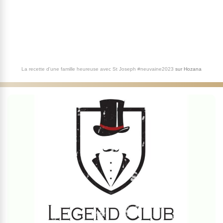
La recette d'une famille heureuse avec St Joseph #neuvaine2023
sur
Hozana