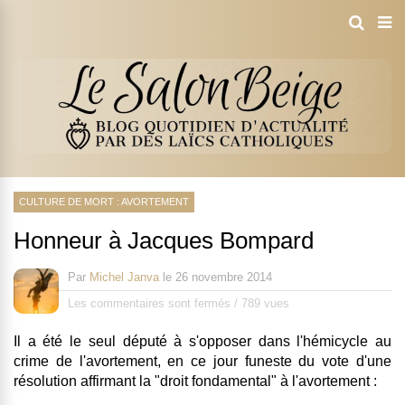
CULTURE DE MORT : AVORTEMENT
Honneur à Jacques Bompard
Par
Michel Janva
le
26 novembre 2014
Les commentaires sont fermés
/
789 vues
Il a été le seul député à s'opposer dans l'hémicycle au
crime de l'avortement, en ce jour funeste du vote d'une
résolution affirmant la "droit fondamental" à l'avortement :