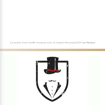
La recette d'une famille heureuse avec St Joseph #neuvaine2023
sur
Hozana