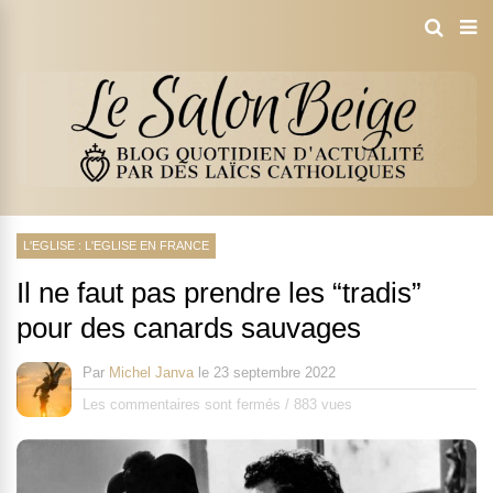
L'EGLISE : L'EGLISE EN FRANCE
Il ne faut pas prendre les “tradis”
pour des canards sauvages
Par
Michel Janva
le
23 septembre 2022
Les commentaires sont fermés
/
883 vues