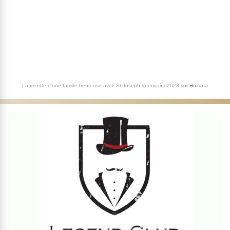
La recette d'une famille heureuse avec St Joseph #neuvaine2023
sur
Hozana