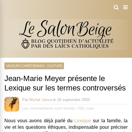
VALEURS CHRÉTIENNES : CULTURE
Jean-Marie Meyer présente le
Lexique sur les termes controversés
Par
Michel Janva
le
26 septembre 2005
Les commentaires sont fermés
/
661 vues
Nous vous avons déjà parlé du
Lexique
sur la famille, la
vie et les questions éthiques, indispensable pour préciser