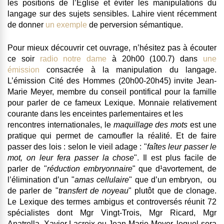
les positions de l’Eglise et éviter les manipulations du
langage sur des sujets sensibles. Lahire vient récemment
de donner
un exemple
de perversion sémantique.
Pour mieux découvrir cet ouvrage, n’hésitez pas à écouter
ce soir
radio notre dame
à 20h00 (100.7) dans
une
émission
consacrée à la manipulation du langage.
L’émission Cité des Hommes (20h00-20h45) invite Jean-
Marie Meyer, membre du conseil pontifical pour la famille
pour parler de ce fameux Lexique. Monnaie relativement
courante dans les enceintes parlementaires et les
rencontres internationales, le
maquillage des mots
est une
pratique qui permet de camoufler la réalité. Et de faire
passer des lois : selon le vieil adage : "
faîtes leur passer le
mot, on leur fera passer la chose
". Il est plus facile de
parler de "
réduction embryonnaire
" que d¹avortement, de
l’élimination d’un "
amas cellulaire
" que d’un embryon, ou
de parler de "
transfert de noyeau
" plutôt que de clonage.
Le Lexique des termes ambigus et controversés réunit 72
spécialistes dont Mgr Vingt-Trois, Mgr Ricard, Mgr
Anatrella, Xavier Lacroix ou Jean-Marie Meyer, lequel sera