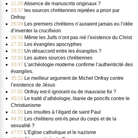
21:28
Absence de manuscrits originaux ?
23:37
les sources chrétiennes rejetées a priori par
Onfray
26:08
Les premiers chrétiens n’auraient jamais eu l’idée
d’inventer la crucifixion
26:56
Même les Juifs n’ont pas nié l’existence du Christ
27:35
Les évangiles apocryphes
29:23
Un désaccord entre les évangiles ?
32:00
Les autres sources chrétiennes
33:47
L’archéologie moderne confirme l’authenticité des
évangiles.
35:32
Le meilleur argument de Michel Onfray contre
l’existence de Jésus
37:50
Onfray est-il ignorant ou de mauvaise foi ?
40:19
Le traité d’athéologie, litanie de poncifs contre le
Christianisme
41:20
Les insultes à l’égard de saint Paul
44:35
Les chrétiens ont-ils peur du corps et de la
sexualité ?
47:57
L’Eglise catholique et le nazisme