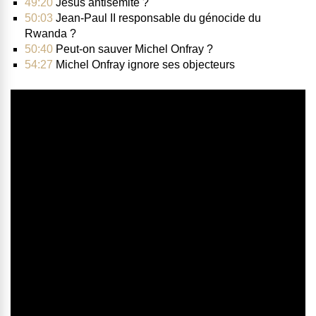
49:20
Jésus antisémite ?
50:03
Jean-Paul II responsable du génocide du
Rwanda ?
50:40
Peut-on sauver Michel Onfray ?
54:27
Michel Onfray ignore ses objecteurs