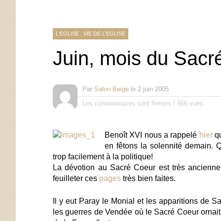
L'EGLISE : VIE DE L'EGLISE
Juin, mois du Sacr
Par
Salon Beige
le
2 juin 2005
Les commentaires sont fermés
/
866 vues
Benoît XVI nous a rappelé
hier
qu
en fêtons la solennité demain. 
trop facilement à la politique!
La dévotion au Sacré Coeur est très ancienne 
feuilleter ces
pages
très bien faites.
Il y eut Paray le Monial et les apparitions de S
les guerres de Vendée où le Sacré Coeur ornait l