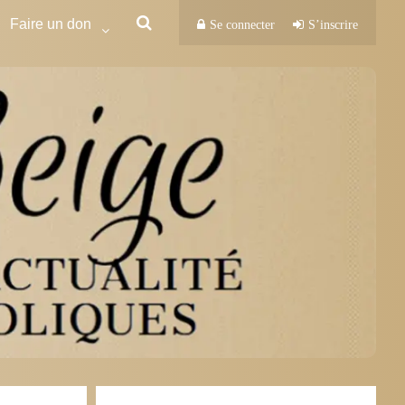
Faire un don
Se connecter
S’inscrire