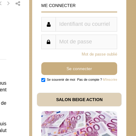
ME CONNECTER
Mot de passe oublié
Se souvenir de moi
Pas de compte ?
M'inscrire
ous
ent
SALON BEIGE ACTION
 de
uis
lut