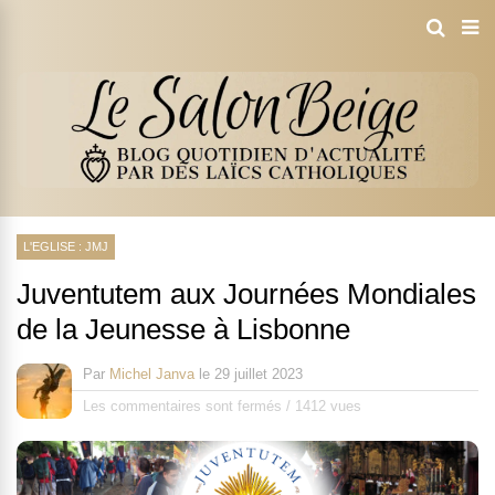
L'EGLISE : JMJ
Juventutem aux Journées Mondiales
de la Jeunesse à Lisbonne
Par
Michel Janva
le
29 juillet 2023
Les commentaires sont fermés
/
1412 vues