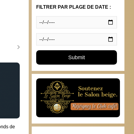
FILTRER PAR PLAGE DE DATE :
Un couteau fou attaque un militaire à
Plusi
Bruxelles
pour 
25 août 2017
30 ju
onds de