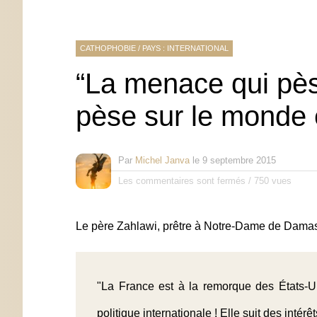
CATHOPHOBIE
/
PAYS : INTERNATIONAL
“La menace qui pèse
pèse sur le monde 
Par
Michel Janva
le
9 septembre 2015
Les commentaires sont fermés
/
750 vues
Le père Zahlawi, prêtre à Notre-Dame de Damas
"La France est à la remorque des États-U
politique internationale ! Elle suit des intérê