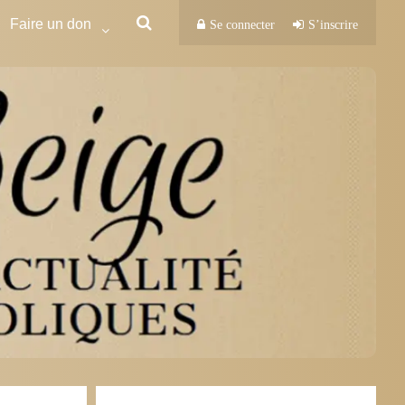
Faire un don
Se connecter
S’inscrire