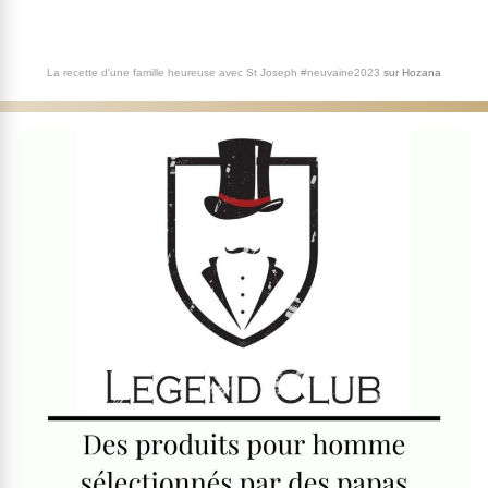
La recette d'une famille heureuse avec St Joseph #neuvaine2023
sur
Hozana