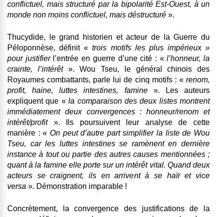
conflictuel, mais structuré par la bipolarité Est-Ouest, à un
monde non moins conflictuel, mais déstructuré
».
Thucydide, le grand historien et acteur de la Guerre du
Péloponnèse, définit «
trois motifs les plus impérieux »
pour justifier
l’entrée en guerre d’une cité : «
l’honneur, la
crainte, l’intérêt
». Wou Tseu, le général chinois des
Royaumes combattants, parle lui de cinq motifs : «
renom,
profit, haine, luttes intestines, famine
». Les auteurs
expliquent que «
la comparaison des deux listes montrent
immédiatement deux convergences : honneur/renom et
intérêt/profit
». Ils poursuivent leur analyse de cette
manière : «
On peut d’autre part simplifier la liste de Wou
Tseu, car les luttes intestines se ramènent en dernière
instance à tout ou partie des autres causes mentionnées ;
quant à la famine elle porte sur un intérêt vital. Quand deux
acteurs se craignent, ils en arrivent à se haïr et vice
versa
». Démonstration imparable !
Concrètement, la convergence des justifications de la