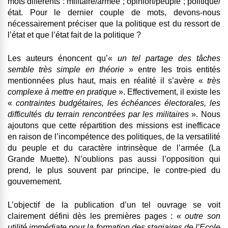
mots différents : militaire/armée ; opinion/peuple ; politique/
état. Pour le dernier couple de mots, devons-nous
nécessairement préciser que la politique est du ressort de
l’état et que l’état fait de la politique ?
Les auteurs énoncent qu’«
un tel partage des tâches
semble très simple en théorie
» entre les trois entités
mentionnées plus haut, mais en réalité il s’avère «
très
complexe à mettre en pratique
». Effectivement, il existe les
«
contraintes budgétaires, les échéances électorales, les
difficultés du terrain rencontrées par les militaires
». Nous
ajoutons que cette répartition des missions est inefficace
en raison de l’incompétence des politiques, de la versatilité
du peuple et du caractère intrinsèque de l’armée (La
Grande Muette). N’oublions pas aussi l’opposition qui
prend, le plus souvent par principe, le contre-pied du
gouvernement.
L’objectif de la publication d’un tel ouvrage se voit
clairement défini dès les premières pages : «
outre son
utilité immédiate pour la formation des stagiaires de l’Ecole