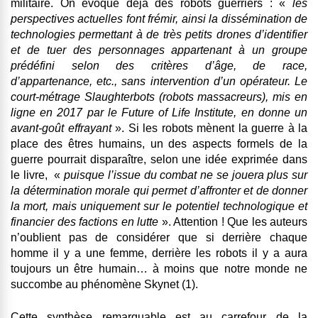
militaire. On évoque déjà des robots guerriers : «
les
perspectives actuelles font frémir, ainsi la dissémination de
technologies permettant à de très petits drones d’identifier
et de tuer des personnages appartenant à un groupe
prédéfini selon des critères d’âge, de race,
d’appartenance, etc., sans intervention d’un opérateur. Le
court-métrage Slaughterbots (robots massacreurs), mis en
ligne en 2017 par le Future of Life Institute, en donne un
avant-goût effrayant
». Si les robots mènent la guerre à la
place des êtres humains, un des aspects formels de la
guerre pourrait disparaître, selon une idée exprimée dans
le livre, «
puisque l’issue du combat ne se jouera plus sur
la détermination morale qui permet d’affronter et de donner
la mort, mais uniquement sur le potentiel technologique et
financier des factions en lutte
». Attention ! Que les auteurs
n’oublient pas de considérer que si derrière chaque
homme il y a une femme, derrière les robots il y a aura
toujours un être humain… à moins que notre monde ne
succombe au phénomène Skynet (1).
Cette synthèse remarquable est au carrefour de la