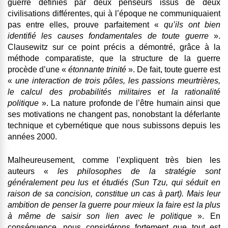
guerre définies par deux penseurs issus de deux
civilisations différentes, qui à l’époque ne communiquaient
pas entre elles, prouve parfaitement «
qu’ils ont bien
identifié les causes fondamentales de toute guerre
».
Clausewitz sur ce point précis a démontré, grâce à la
méthode comparatiste, que la structure de la guerre
procède d’une «
étonnante trinité
». De fait, toute guerre est
«
une interaction de trois pôles, les passions meurtrières,
le calcul des probabilités militaires et la rationalité
politique
». La nature profonde de l’être humain ainsi que
ses motivations ne changent pas, nonobstant la déferlante
technique et cybernétique que nous subissons depuis les
années 2000.
Malheureusement, comme l’expliquent très bien les
auteurs «
les philosophes de la stratégie sont
généralement peu lus et étudiés (Sun Tzu, qui séduit en
raison de sa concision, constitue un cas à part). Mais leur
ambition de penser la guerre pour mieux la faire est la plus
à même de saisir son lien avec le politique
». En
conséquence, nous considérons fortement que tout est