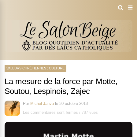
VALEURS CHRÉTIENNES : CULTURE
La mesure de la force par Motte,
Soutou, Lespinois, Zajec
Par
Michel Janva
le
30 octobre 2018
Les commentaires sont fermés
/
787 vues