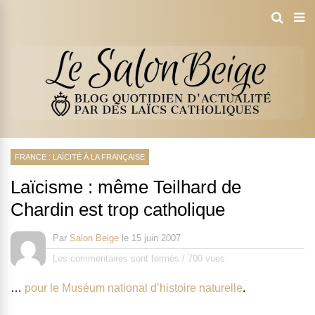
FRANCE : LAÏCITÉ À LA FRANÇAISE
Laïcisme : même Teilhard de
Chardin est trop catholique
Par
Salon Beige
le
15 juin 2007
Les commentaires sont fermés
/
700 vues
…
pour le Muséum national d’histoire naturelle
.