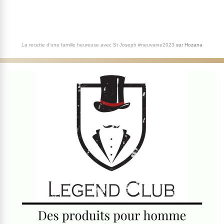
La recette d'une famille heureuse avec St Joseph #neuvaine2023
sur
Hozana