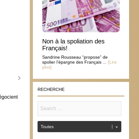
Non à la spoliation des
Français!
Sandrine Rousseau “propose” de
spolier l’épargne des Français ...
[Lire
plus]
RECHERCHE
égocient
Rassemblement de soutien aux
Turqui
Chrétiens d’Orient et contre le double
3 oc
jeu turc
7 septembre 2015