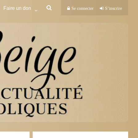
Faire un don
Se connecter
S’inscrire