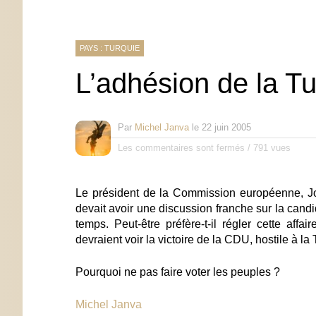
PAYS : TURQUIE
L’adhésion de la Tu
Par
Michel Janva
le
22 juin 2005
Les commentaires sont fermés
/
791 vues
Le président de la Commission européenne, J
devait avoir
une discussion franche
sur la candi
temps. Peut-être préfère-t-il régler cette affa
devraient voir la victoire de la CDU, hostile à l
Pourquoi ne pas faire voter les peuples ?
Michel Janva