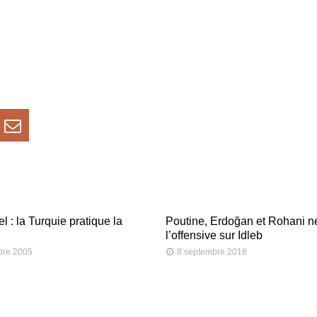
iel : la Turquie pratique la
Poutine, Erdoğan et Rohani n
l’offensive sur Idleb
bre 2005
8 septembre 2018