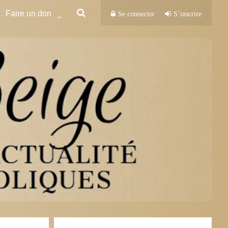
Faire un don
Se connecter
S’inscrire