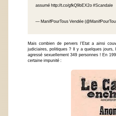
assumé
http://t.co/gfkQ9bEX2o
#Scandale
— ManifPourTous Vendée (@ManifPourTo
Mais combien de pervers l’Etat a ainsi couv
judiciaires, politiques ? Il y a quelques jours,
agressé sexuellement
349 personnes !
En 1997
certaine impunité :