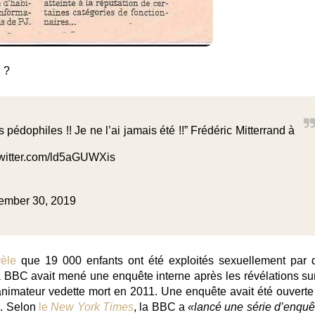
 ?
pédophiles !! Je ne l’ai jamais été !!” Frédéric Mitterrand à
twitter.com/ld5aGUWXis
ember 30, 2019
vèle
que
19 000 enfants
ont été exploités sexuellement par 
la BBC avait mené une enquête interne après les révélations sur
nimateur vedette mort en 2011. Une enquête avait été ouverte
s. Selon
le
New York Times
, la BBC a
«lancé une série d’enquê