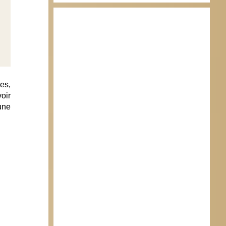
es,
oir
une