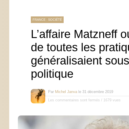
FRANCE : SOCIÉTÉ
L’affaire Matzneff 
de toutes les prati
généralisaient sous
politique
Par
Michel Janva
le
31 décembre 2019
Les commentaires sont fermés
/
1679 vues