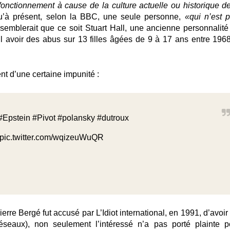
fonctionnement à cause de la culture actuelle ou historique de
u’à présent, selon la BBC, une seule personne,
«qui n’est p
emblerait que ce soit Stuart Hall, une ancienne personnalité
il avoir des abus sur 13 filles âgées de 9 à 17 ans
entre 1968
nt d’une certaine impunité :
#Epstein
#Pivot
#polansky
#dutroux
pic.twitter.com/wqizeuWuQR
re Bergé fut accusé par L’Idiot international, en 1991, d’avoir 
éseaux), non seulement l’intéressé n’a pas porté plainte p