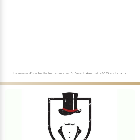
La recette d'une famille heureuse avec St Joseph #neuvaine2023
sur
Hozana