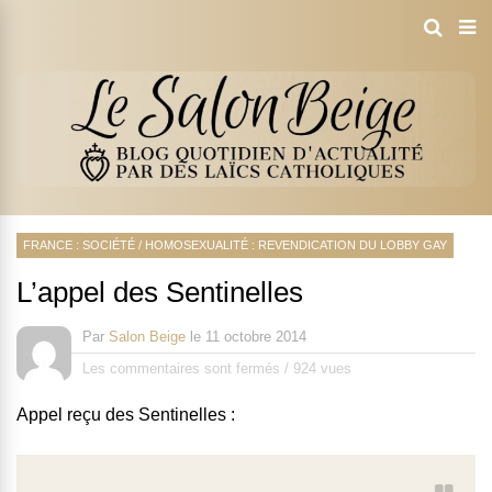
FRANCE : SOCIÉTÉ
/
HOMOSEXUALITÉ : REVENDICATION DU LOBBY GAY
L’appel des Sentinelles
Par
Salon Beige
le
11 octobre 2014
Les commentaires sont fermés
/
924 vues
Appel reçu des Sentinelles :