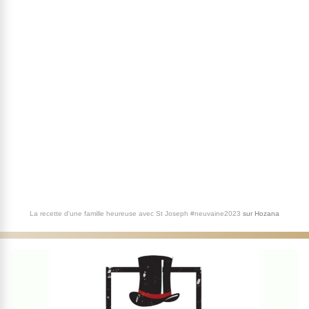
La recette d'une famille heureuse avec St Joseph #neuvaine2023
sur
Hozana