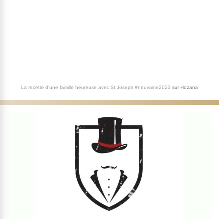
La recette d'une famille heureuse avec St Joseph #neuvaine2023
sur
Hozana