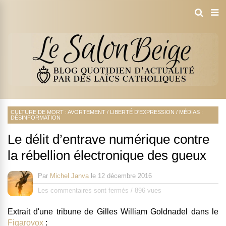
CULTURE DE MORT : AVORTEMENT
/
LIBERTÉ D'EXPRESSION
/
MÉDIAS :
DÉSINFORMATION
Le délit d’entrave numérique contre
la rébellion électronique des gueux
Par
Michel Janva
le
12 décembre 2016
Les commentaires sont fermés
/
896 vues
Extrait d'une tribune de Gilles William Goldnadel dans le
Figarovox
: