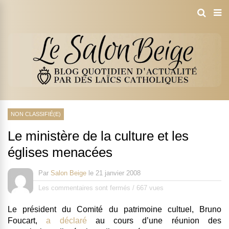
NON CLASSIFIÉ(E)
Le ministère de la culture et les
églises menacées
Par
Salon Beige
le
21 janvier 2008
Les commentaires sont fermés
/
667 vues
Le président du Comité du patrimoine cultuel, Bruno
Foucart,
a déclaré
au cours d’une réunion des