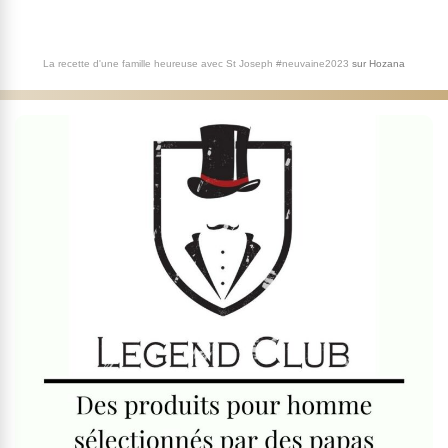
La recette d'une famille heureuse avec St Joseph #neuvaine2023
sur
Hozana