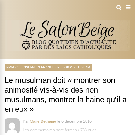
FRANCE : L'ISLAM EN FRANCE
/
RELIGIONS : L'ISLAM
Le musulman doit « montrer son
animosité vis-à-vis des non
musulmans, montrer la haine qu’il a
en eux »
Par
Marie Bethanie
le
6 décembre 2016
Les commentaires sont fermés
/
733 vues