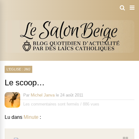
L'EGLISE : JMJ
Le scoop…
Par
Michel Janva
le
24 août 2011
Les commentaires sont fermés
/
886 vues
Lu dans
Minute
: