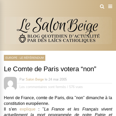
EUROPE : LE RÉFÉRENDUM
Le Comte de Paris votera “non”
Par
Salon Beige
le
24 mai 2005
Les commentaires sont fermés
/
576 vues
Henri de France, comte de Paris, dira "non" dimanche à la
constitution européenne.
Il s’en
explique
: "
La France et les Français vivent
actuellement la mort programmée de notre Patrie et