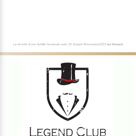
La recette d'une famille heureuse avec St Joseph #neuvaine2023
sur
Hozana