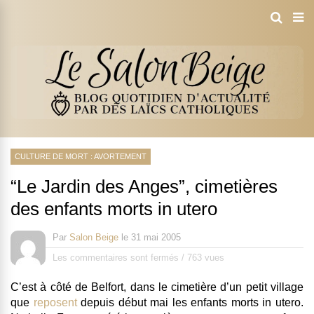
CULTURE DE MORT : AVORTEMENT
“Le Jardin des Anges”, cimetières
des enfants morts in utero
Par
Salon Beige
le
31 mai 2005
Les commentaires sont fermés
/
763 vues
C’est à côté de Belfort, dans le cimetière d’un petit village
que
reposent
depuis début mai les enfants morts in utero.