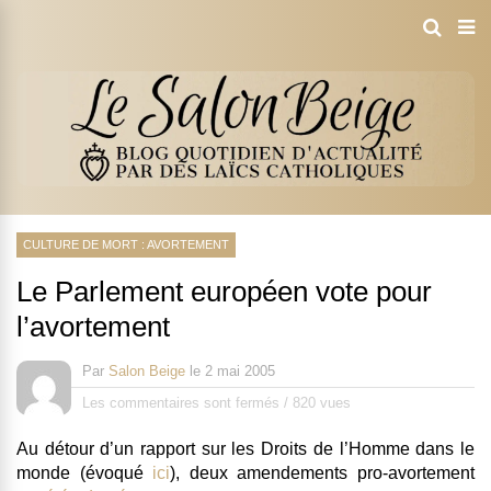
CULTURE DE MORT : AVORTEMENT
Le Parlement européen vote pour
l’avortement
Par
Salon Beige
le
2 mai 2005
Les commentaires sont fermés
/
820 vues
Au détour d’un rapport sur les Droits de l’Homme dans le
monde (évoqué
ici
), deux amendements pro-avortement