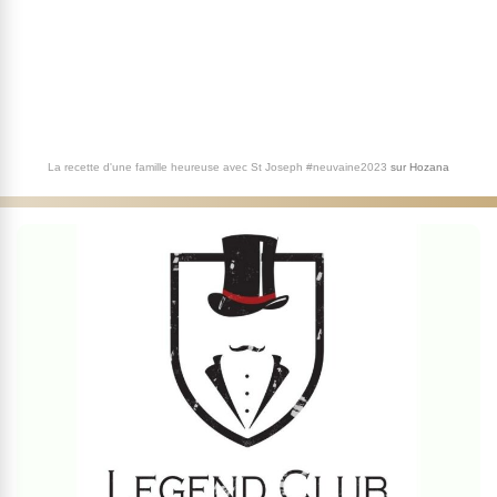
La recette d'une famille heureuse avec St Joseph #neuvaine2023
sur
Hozana