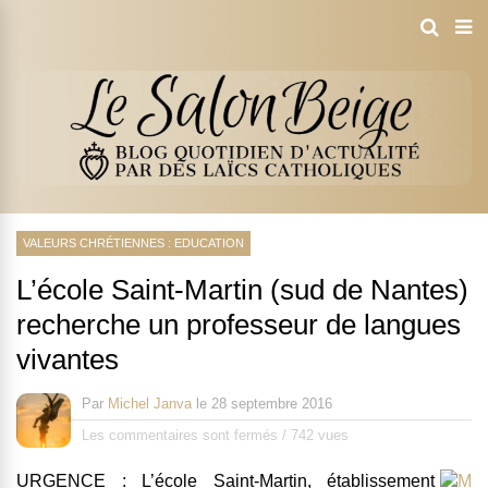
VALEURS CHRÉTIENNES : EDUCATION
L’école Saint-Martin (sud de Nantes)
recherche un professeur de langues
vivantes
Par
Michel Janva
le
28 septembre 2016
Les commentaires sont fermés
/
742 vues
URGENCE : L’école Saint-Martin, établissement