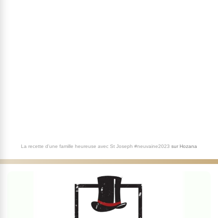
La recette d'une famille heureuse avec St Joseph #neuvaine2023
sur
Hozana