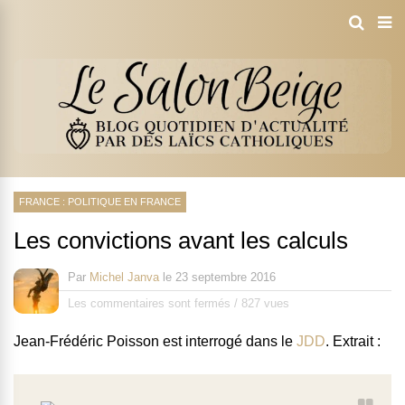
FRANCE : POLITIQUE EN FRANCE
Les convictions avant les calculs
Par
Michel Janva
le
23 septembre 2016
Les commentaires sont fermés
/
827 vues
Jean-Frédéric Poisson est interrogé dans le
JDD
. Extrait :