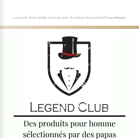
La recette d'une famille heureuse avec St Joseph #neuvaine2023
sur
Hozana