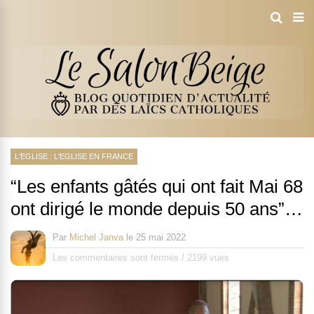
L'EGLISE : L'EGLISE EN FRANCE
“Les enfants gâtés qui ont fait Mai 68
ont dirigé le monde depuis 50 ans”…
Par
Michel Janva
le
25 mai 2022
Les commentaires sont fermés
/
2199 vues