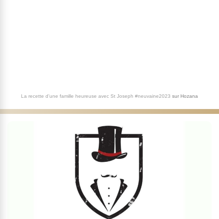
La recette d'une famille heureuse avec St Joseph #neuvaine2023
sur
Hozana