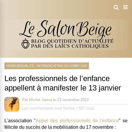
HOMOSEXUALITÉ : REVENDICATION DU LOBBY GAY
Les professionnels de l’enfance
appellent à manifester le 13 janvier
Par
Michel Janva
le
22 novembre 2012
Les commentaires sont fermés
/
657 vues
L'association "
Appel des professionnels de l'enfance
" se
félicite du succès de la mobilisation du 17 novembre :