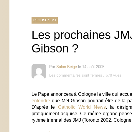
L'EGLISE : JMJ
Les prochaines JMJ
Gibson ?
Par
Salon Beige
le
14 août 2005
Les commentaires sont fermés
/
678 vues
Le Pape annoncera à Cologne la ville qui accuei
entendre
que Mel Gibson pourrait être de la pa
D’après le
Catholic World News
, la désig
pratiquement acquise. Ce même organe pense 
rythme triennal des JMJ (Toronto 2002, Cologn