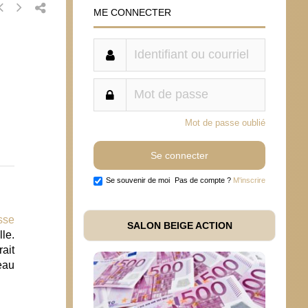
ME CONNECTER
Mot de passe oublié
Se souvenir de moi
Pas de compte ?
M'inscrire
sse
SALON BEIGE ACTION
le.
rait
eau