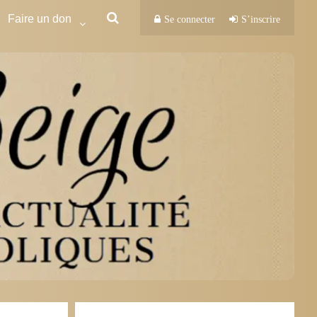
Faire un don
Se connecter
S’inscrire