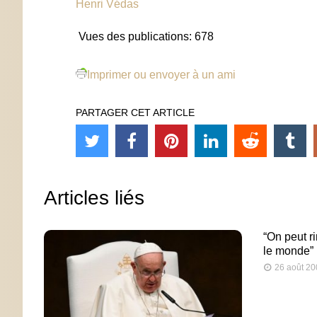
Henri Védas
Vues des publications:
678
Imprimer ou envoyer à un ami
PARTAGER CET ARTICLE
Articles liés
“On peut ri
le monde”
26 août 20