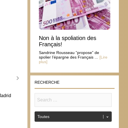
Non à la spoliation des
Français!
Sandrine Rousseau “propose” de
spolier l’épargne des Français ...
[Lire
plus]
RECHERCHE
Madrid
Espagne : 140 associations laïcistes
JMJ :
rassemblent 4000 personnes
22 a
17 août 2011