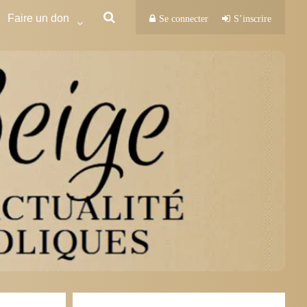
Faire un don
Se connecter
S’inscrire