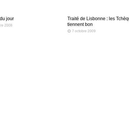
du jour
Traité de Lisbonne : les Tchè
tiennent bon
re 2008
7 octobre 2009