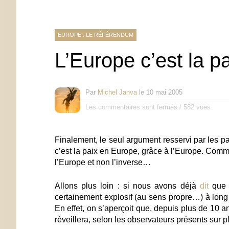
EUROPE : LE RÉFÉRENDUM
L’Europe c’est la pa
Par
Michel Janva
le
10 mai 2005
Les commentaires sont fermés
/
582 vues
Finalement, le seul argument resservi par les par
c’est la paix en Europe, grâce à l’Europe. Comm
l’Europe et non l’inverse…
Allons plus loin : si nous avons déjà
dit
que 
certainement explosif (au sens propre…) à long 
En effet, on s’aperçoit que, depuis plus de 10 a
réveillera, selon les observateurs présents sur p