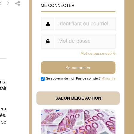
ME CONNECTER
Mot de passe oublié
Se souvenir de moi
Pas de compte ?
M'inscrire
ans,
fait
SALON BEIGE ACTION
era
ès.
i se