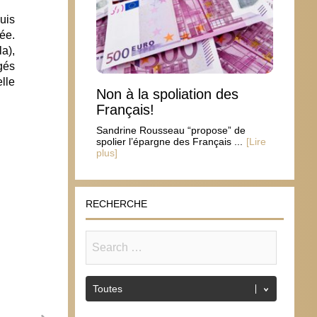
uis
vée.
la),
gés
elle
Non à la spoliation des
Français!
Sandrine Rousseau “propose” de
spolier l’épargne des Français ...
[Lire
plus]
RECHERCHE