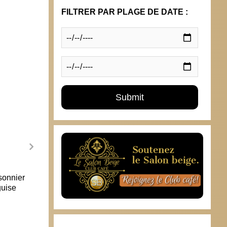
FILTRER PAR PLAGE DE DATE :
sonnier
La Pologne jette les symboles de
Le Fr
guise
l’URSS
autre
30 avril 2018
24 s