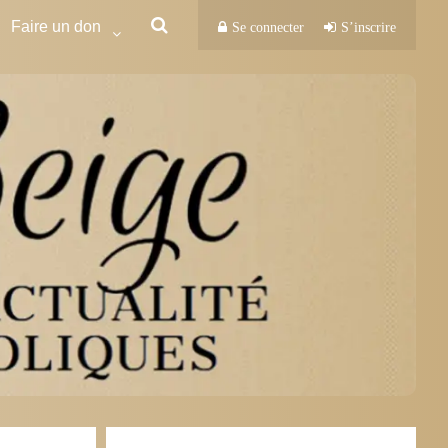
Faire un don
Se connecter
S’inscrire