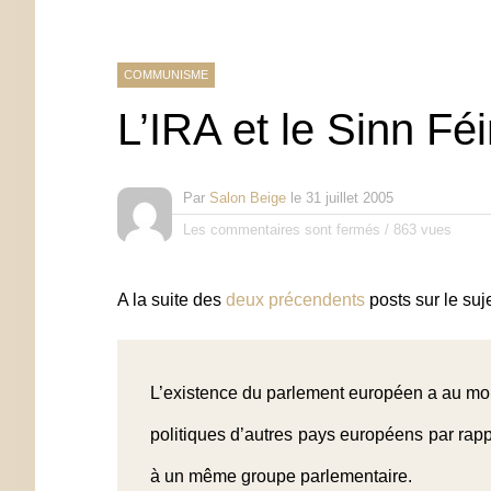
COMMUNISME
L’IRA et le Sinn Fé
Par
Salon Beige
le
31 juillet 2005
Les commentaires sont fermés
/
863 vues
A la suite des
deux
précendents
posts sur le suje
L’existence du parlement européen a au moin
politiques d’autres pays européens par rapp
à un même groupe parlementaire.