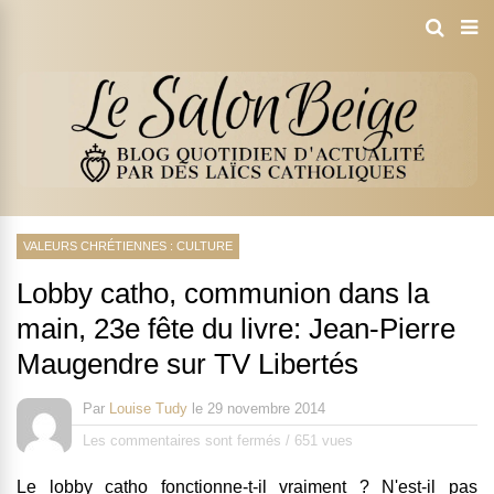
VALEURS CHRÉTIENNES : CULTURE
Lobby catho, communion dans la
main, 23e fête du livre: Jean-Pierre
Maugendre sur TV Libertés
Par
Louise Tudy
le
29 novembre 2014
Les commentaires sont fermés
/
651 vues
Le lobby catho fonctionne-t-il vraiment ? N'est-il pas