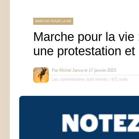
MARCHE POUR LA VIE
Marche pour la vie 
une protestation et
Par
Michel Janva
le
17 janvier 2023
Les commentaires sont fermés
/
671 vues