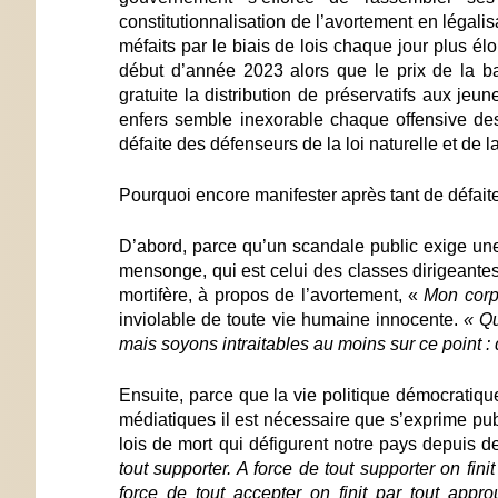
constitutionnalisation de l’avortement en légali
méfaits par le biais de lois chaque jour plus él
début d’année 2023 alors que le prix de la 
gratuite la distribution de préservatifs aux je
enfers semble inexorable chaque offensive des
défaite des défenseurs de la loi naturelle et de 
Pourquoi encore manifester après tant de défait
D’abord, parce qu’
un scandale public exige une
mensonge, qui est celui des classes dirigeantes
mortifère, à propos de l’avortement, «
Mon corp
inviolable de toute vie humaine innocente
.
« Qu
mais soyons intraitables au moins sur ce point :
Ensuite, parce que la vie politique démocratiqu
médiatiques
il est nécessaire que s’exprime pu
lois de mort qui défigurent notre pays depuis 
tout supporter. A force de tout supporter on finit 
force de tout accepter on finit par tout appro