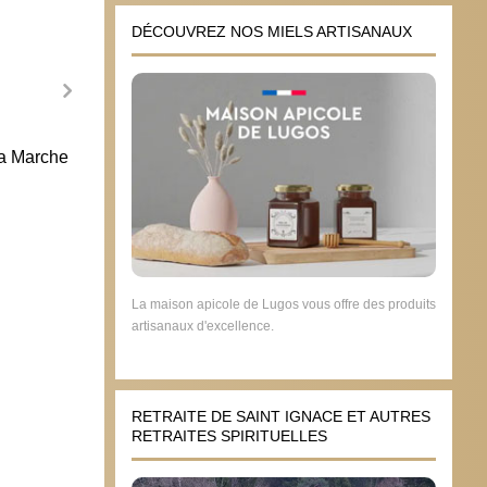
DÉCOUVREZ NOS MIELS ARTISANAUX
la Marche
Avec 
pour l
de la
19 j
La maison apicole de Lugos vous offre des produits
artisanaux d'excellence.
A la March for Life à Washington, des
pro-vie américains appellent les
RETRAITE DE SAINT IGNACE ET AUTRES
Français à descendre dans la rue
RETRAITES SPIRITUELLES
dimanche
19 janvier 2019