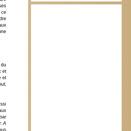
ses
 ce
dre
aux
une
 du
 et
 et
ut,
ssi
 aux
 par
r. A
ous