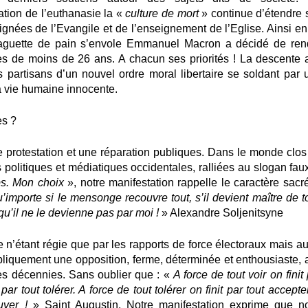
sation de l’euthanasie la «
culture de mort
» continue d’étendre 
oignées de l’Evangile et de l’enseignement de l’Eglise. Ainsi en
baguette de pain s’envole Emmanuel Macron a décidé de ren
unes de moins de 26 ans. A chacun ses priorités ! La descente 
 partisans d’un nouvel ordre moral libertaire se soldant par 
la vie humaine innocente.
es ?
 protestation et une réparation publiques
. Dans le monde clos
 politiques et médiatiques occidentales, ralliées au slogan faux
s. Mon choix
»,
notre manifestation rappelle le caractère sacré
’importe si le mensonge recouvre tout, s’il devient maître de to
qu’il ne le
devienne pas par moi !
» Alexandre Soljenitsyne
e n’étant régie que par les rapports de force électoraux mais au
bliquement une opposition, ferme, déterminée et enthousiaste
,
des décennies. Sans oublier que : «
A force de tout voir on finit
par tout tolérer. A force de tout tolérer on finit par tout accepte
uver !
» Saint Augustin.
Notre manifestation exprime que n