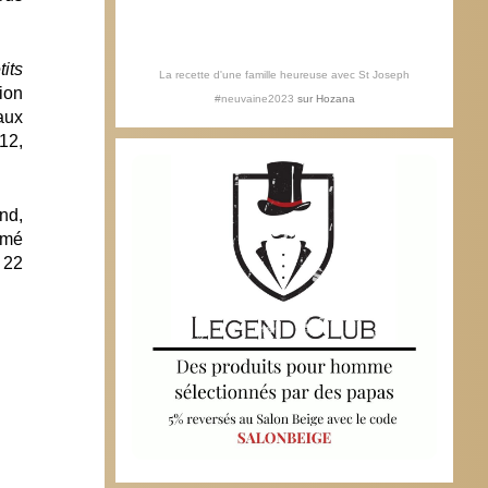
tits
La recette d'une famille heureuse avec St Joseph
ion
#neuvaine2023
sur
Hozana
aux
12,
nd,
imé
 22