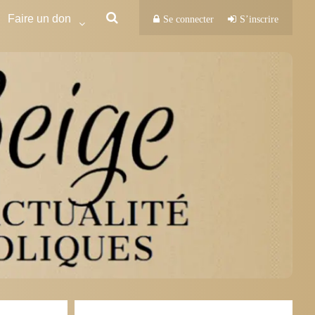
Faire un don
Se connecter
S’inscrire