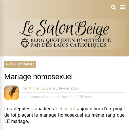
NON CLASSIFIÉ(E)
Mariage homosexuel
Par
Michel Janva
le
1 février 2005
Les commentaires sont fermés
/
746 vues
Les députés canadiens
débattent
aujourd’hui d’un projet
de loi plaçant le mariage homosexuel au même rang que
LE mariage.