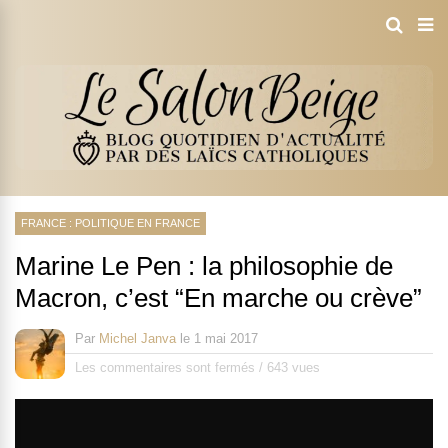
FRANCE : POLITIQUE EN FRANCE
Marine Le Pen : la philosophie de
Macron, c’est “En marche ou crève”
Par
Michel Janva
le
1 mai 2017
Les commentaires sont fermés
/
643 vues