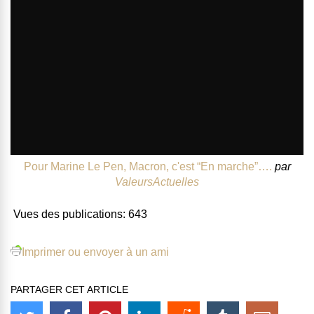
Pour Marine Le Pen, Macron, c'est “En marche”….
par
ValeursActuelles
Vues des publications:
643
Imprimer ou envoyer à un ami
PARTAGER CET ARTICLE