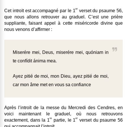
er
Cet introït est accompagné par le 1
verset du psaume 56,
que nous allons retrouver au graduel. C’est une prière
suppliante, faisant appel à cette miséricorde divine que
nous venons d’affirmer :
Miserére mei, Deus, miserére mei, quóniam in
te confídit ánima mea.
Ayez pitié de moi, mon Dieu, ayez pitié de moi,
car mon âme met en vous sa confiance
Après l’introït de la messe du Mercredi des Cendres, en
voici maintenant le graduel, où nous retrouvons
re
er
exactement, dans la 1
partie, le 1
verset du psaume 56
qui accompagnait l’introït.