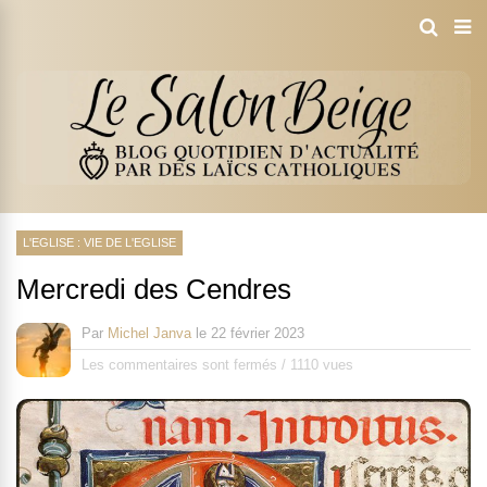
L'EGLISE : VIE DE L'EGLISE
Mercredi des Cendres
Par
Michel Janva
le
22 février 2023
Les commentaires sont fermés
/
1110 vues