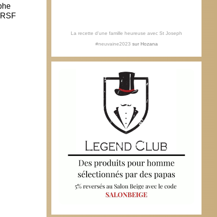
phe
TV Libertés : Strasbourg frappée par le
Summo
e RSF
terrorisme
5 ju
12 décembre 2018
La recette d'une famille heureuse avec St Joseph
#neuvaine2023
sur
Hozana