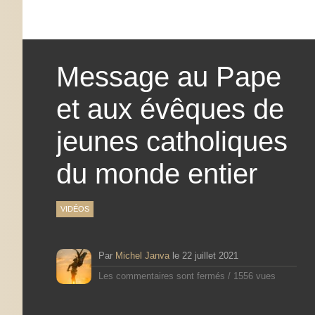
Message au Pape
et aux évêques de
jeunes catholiques
du monde entier
VIDÉOS
Par
Michel Janva
le
22 juillet 2021
Les commentaires sont fermés
/
1556 vues