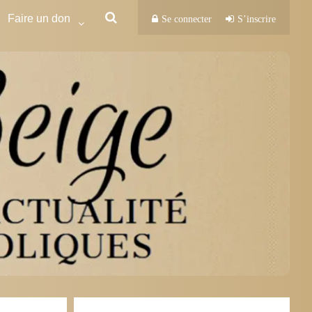
Faire un don
Se connecter
S’inscrire