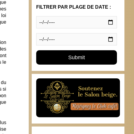
que
FILTRER PAR PLAGE DE DATE :
nes
loi
que
ion
 des
ont
s le
 du
 si
bon
que
lus
ise