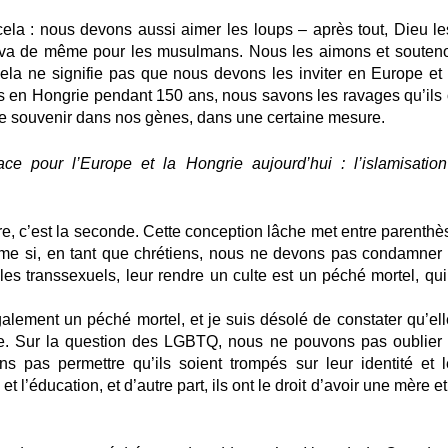
ela : nous devons aussi aimer les loups – après tout, Dieu le
en va de même pour les musulmans. Nous les aimons et souten
ela ne signifie pas que nous devons les inviter en Europe et 
ents en Hongrie pendant 150 ans, nous savons les ravages qu’ils 
le souvenir dans nos gènes, dans une certaine mesure.
e pour l’Europe et la Hongrie aujourd’hui : l’islamisation
’ordre, c’est la seconde. Cette conception lâche met entre parenth
me si, en tant que chrétiens, nous ne devons pas condamner 
es transsexuels, leur rendre un culte est un péché mortel, qui
alement un péché mortel, et je suis désolé de constater qu’ell
pe. Sur la question des LGBTQ, nous ne pouvons pas oublier 
s pas permettre qu’ils soient trompés sur leur identité et l
et l’éducation, et d’autre part, ils ont le droit d’avoir une mère e