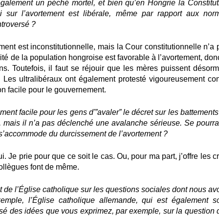
 également un péché mortel, et bien qu’en Hongrie la Constitut
oi sur l’avortement est libérale, même par rapport aux nor
troversé ?
tement est inconstitutionnelle, mais la Cour constitutionnelle n’a
ité de la population hongroise est favorable à l’avortement, don
ons. Toutefois, il faut se réjouir que les mères puissent désorm
. Les ultralibéraux ont également protesté vigoureusement con
on facile pour le gouvernement.
ement facile pour les gens d'”avaler” le décret sur les battement
e, mais il n’a pas déclenché une avalanche sérieuse. Se pourrait
e s’accommode du durcissement de l’avortement ?
i. Je prie pour que ce soit le cas. Ou, pour ma part, j’offre les c
collègues font de même.
de l’Église catholique sur les questions sociales dont nous av
xemple, l’Église catholique allemande, qui est également s
posé des idées que vous exprimez, par exemple, sur la question 