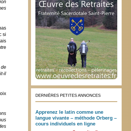
ion
mes
 pas
c si
ais
tre
s de
-il
roix
DERNIÈRES PETITES ANNONCES
Apprenez le latin comme une
ons
langue vivante – méthode Orberg –
ous
cours individuels en ligne
des