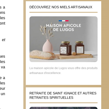
DÉCOUVREZ NOS MIELS ARTISANAUX
s a
ons
les
ont
 et
èses
les
 va
La maison apicole de Lugos vous offre des produits
artisanaux d'excellence.
e a
les
eur
RETRAITE DE SAINT IGNACE ET AUTRES
t un
RETRAITES SPIRITUELLES