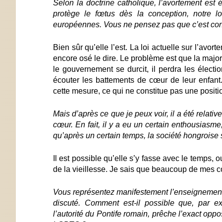
Selon la doctrine catholique, l’avortement est
protège le fœtus dès la conception, notre l
européennes. Vous ne pensez pas que c’est con
Bien sûr qu’elle l’est. La loi actuelle sur l’avor
encore osé le dire. Le problème est que la major
le gouvernement se durcit, il perdra les électi
écouter les battements de cœur de leur enfant
cette mesure, ce qui ne constitue pas une positi
Mais d’après ce que je peux voir, il a été relativ
cœur. En fait, il y a eu un certain enthousiasm
qu’après un certain temps, la société hongrois
Il est possible qu’elle s’y fasse avec le temps, ou
de la vieillesse. Je sais que beaucoup de mes 
Vous représentez manifestement l’enseignement 
discuté. Comment est-il possible que, par e
l’autorité du Pontife romain, prêche l’exact op