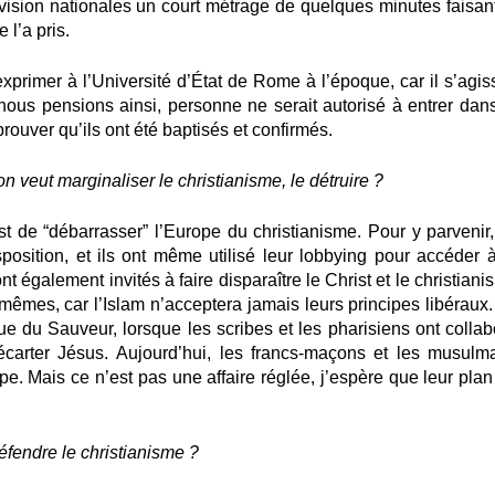
vision nationales un court métrage de quelques minutes faisant
 l’a pris.
xprimer à l’Université d’État de Rome à l’époque, car il s’agiss
i nous pensions ainsi, personne ne serait autorisé à entrer dans
prouver qu’ils ont été baptisés et confirmés.
veut marginaliser le christianisme, le détruire ?
st de “débarrasser” l’Europe du christianisme. Pour y parvenir, 
sposition, et ils ont même utilisé leur lobbying pour accéder à
 également invités à faire disparaître le Christ et le christian
-mêmes, car l’Islam n’acceptera jamais leurs principes libéraux.
e du Sauveur, lorsque les scribes et les pharisiens ont collab
écarter Jésus. Aujourd’hui, les francs-maçons et les musulm
ope. Mais ce n’est pas une affaire réglée, j’espère que leur pla
fendre le christianisme ?