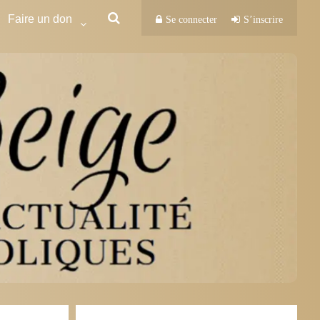
Faire un don
Se connecter
S’inscrire