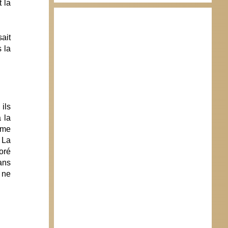
 la
ait
 la
ils
 la
isme
 La
oré
ans
n ne