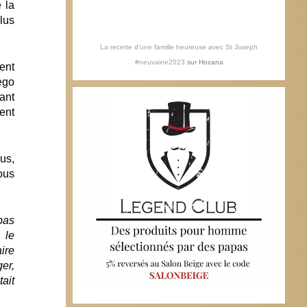
 la
lus
La recette d'une famille heureuse avec St Joseph
#neuvaine2023
sur
Hozana
ent
ego
ant
ment
ous,
ous
pas
 le
ire
er,
ait