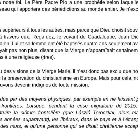
notre foi. Le Père Padre Pio a une prophétie selon laquelle
seau qui apportera des bénédictions au monde entier. Je n’exc
supérieurs à tous les autres, mais parce que Dieu choisit souv
 à travers eux. Regardez, le voyant de Guadaloupe, Juan Di
ndien. Lui et sa femme ont été baptisés quatre ans seulement av
oyait pas non plus, disant que la Vierge n’apparaîtrait certaine
 à une religieuse (rires).
eu des visions de la Vierge Marie. Il n’est donc pas exclu que n
 la préservation du christianisme en Europe. Mais pour cela, n
ouvons devenir indignes de toute mission.
ndue par des moyens physiques, par exemple en ne laissant 
 frontières. Lorsque, pendant la crise migratoire de 2015,
re la clôture frontalière (que László Toroczkai, alors ma
 années auparavant), les libéraux, dans le pays et à l’étrang
e des murs, et qu’une personne qui se disait chrétienne accept