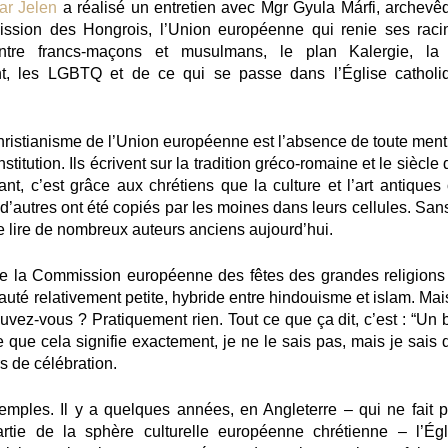
ar Jelen
a réalisé un entretien avec Mgr Gyula Márfi, archevê
ission des Hongrois, l’Union européenne qui renie ses raci
 entre francs-maçons et musulmans, le plan Kalergie, la 
ment, les LGBTQ et de ce qui se passe dans l’Église catholi
ichristianisme de l’Union européenne est l’absence de toute ment
itution. Ils écrivent sur la tradition gréco-romaine et le siècle
nt, c’est grâce aux chrétiens que la culture et l’art antiques 
t d’autres ont été copiés par les moines dans leurs cellules. San
 lire de nombreux auteurs anciens aujourd’hui.
de la Commission européenne des fêtes des grandes religions
é relativement petite, hybride entre hindouisme et islam. Mais
vez-vous ? Pratiquement rien. Tout ce que ça dit, c’est : “Un 
e que cela signifie exactement, je ne le sais pas, mais je sais 
s de célébration.
ples. Il y a quelques années, en Angleterre – qui ne fait p
artie de la sphère culturelle européenne chrétienne – l’Égl