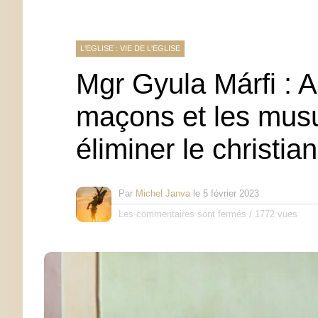
L'EGLISE : VIE DE L'EGLISE
Mgr Gyula Márfi : A
maçons et les musu
éliminer le christia
Par
Michel Janva
le
5 février 2023
Les commentaires sont fermés
/
1772 vues