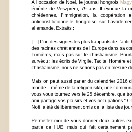
À l’occasion de Noël, le journal hongrois
Magy
émérite de Veszprém, 79 ans. Il évoque la m
chrétiennes, l’immigration, la coopération
anticonstitutionnelle hongroise sur l’avorte
allemande. Extraits :
[…] L’un des signes les plus frappants de l’ant
des racines chrétiennes de l’Europe dans sa const
Lumières, mais pas sur le christianisme. Pourta
survécu : les écrits de Virgile, Tacite, Homère e
christianisme, nous ne serions pas en mesure de
Mais on peut aussi parler du calendrier 2016 
monde – même de la religion sikh, une communaut
vous vous tournez vers le 25 décembre, que trou
ami partage vos plaisirs et vos occupations.” C
Noël a été délibérément omis de la liste des jour
Permettez-moi de vous donner deux autres exem
partie de l’UE, mais qui fait certainement p