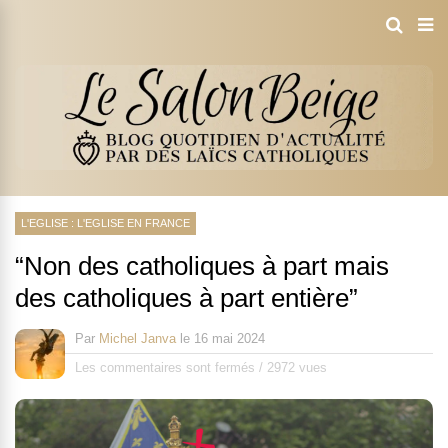
L'EGLISE : L'EGLISE EN FRANCE
“Non des catholiques à part mais
des catholiques à part entière”
Par
Michel Janva
le
16 mai 2024
Les commentaires sont fermés
/
2972 vues