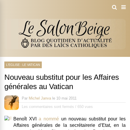
L'EGLISE : LE VATICAN
Nouveau substitut pour les Affaires
générales au Vatican
Par
Michel Janva
le
10 mai 2011
Les commentaires sont fermés
/
650 vues
Benoît XVI
a nommé
un nouveau substitut pour les
Affaires générales de la secrétairerie d’Etat, en la