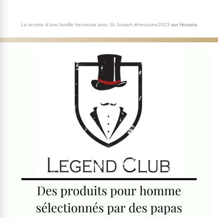
La recette d'une famille heureuse avec St Joseph #neuvaine2023
sur
Hozana