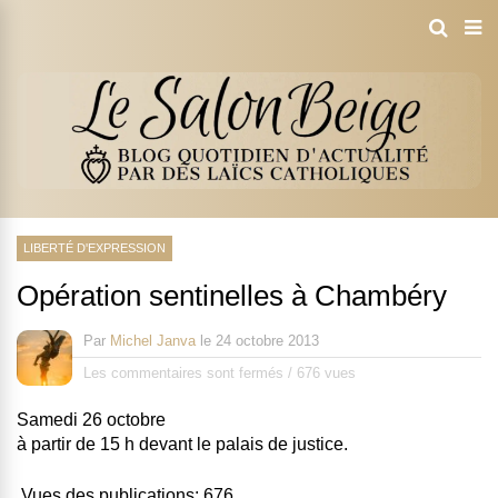
LIBERTÉ D'EXPRESSION
Opération sentinelles à Chambéry
Par
Michel Janva
le
24 octobre 2013
Les commentaires sont fermés
/
676 vues
Samedi 26 octobre
à partir de 15 h devant le palais de justice.
Vues des publications:
676