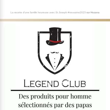
La recette d'une famille heureuse avec St Joseph #neuvaine2023
sur
Hozana