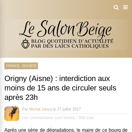
FRANCE : SOCIÉTÉ
Origny (Aisne) : interdiction aux
moins de 15 ans de circuler seuls
après 23h
Par
Michel Janva
le
27 juillet 2017
Les commentaires sont fermés
/
958 vues
Après une série de dégradations, le maire de ce bourg de