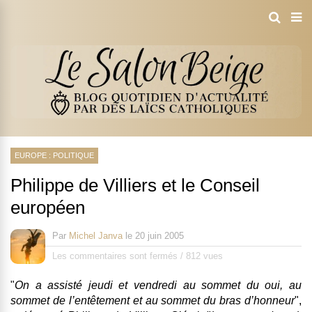
EUROPE : POLITIQUE
Philippe de Villiers et le Conseil
européen
Par
Michel Janva
le
20 juin 2005
Les commentaires sont fermés
/
812 vues
"
On a assisté jeudi et vendredi au sommet du oui, au
sommet de l’entêtement et au sommet du bras d’honneur
",