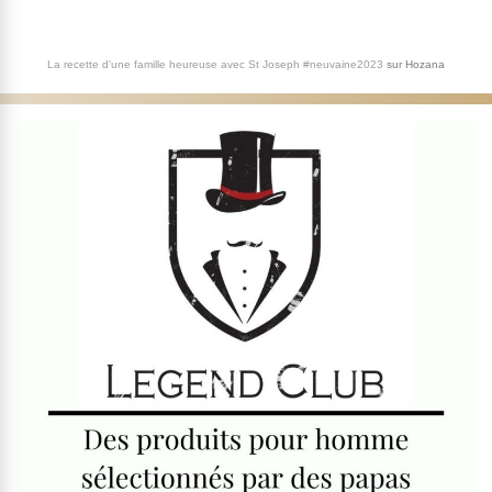
La recette d'une famille heureuse avec St Joseph #neuvaine2023
sur
Hozana