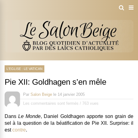
L'EGLISE : LE VATICAN
Pie XII: Goldhagen s’en mêle
Par
Salon Beige
le
14 janvier 2005
Les commentaires sont fermés
/
763 vues
Dans
Le Monde
, Daniel Goldhagen apporte son grain de
sel à la question de la béatification de Pie XII. Surprise: il
est
contre
.