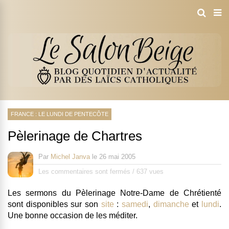
FRANCE : LE LUNDI DE PENTECÔTE
Pèlerinage de Chartres
Par
Michel Janva
le
26 mai 2005
Les commentaires sont fermés
/
637 vues
Les sermons du Pèlerinage Notre-Dame de Chrétienté
sont disponibles sur son
site
:
samedi
,
dimanche
et
lundi
.
Une bonne occasion de les méditer.