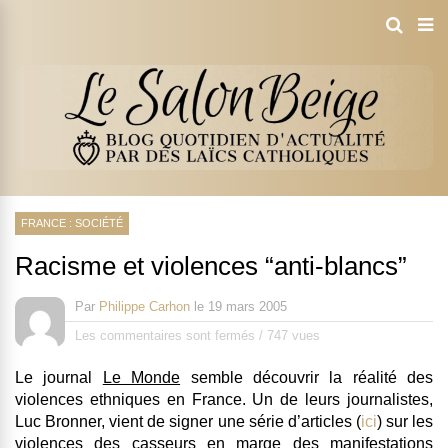
FRANCE : SOCIÉTÉ
Racisme et violences “anti-blancs”
Par
Philippe Carhon
le
19 mars 2005
Les commentaires sont fermés
/
747 vues
Le journal
Le Monde
semble découvrir la réalité des
violences ethniques en France. Un de leurs journalistes,
Luc Bronner, vient de signer une série d’articles (
ici
) sur les
violences des casseurs en marge des manifestations