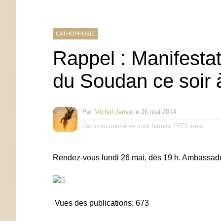
CATHOPHOBIE
Rappel : Manifesta
du Soudan ce soir 
Par
Michel Janva
le
26 mai 2014
Les commentaires sont fermés
/
673 vues
Rendez-vous lundi 26 mai, dès 19 h. Ambassad
Vues des publications:
673