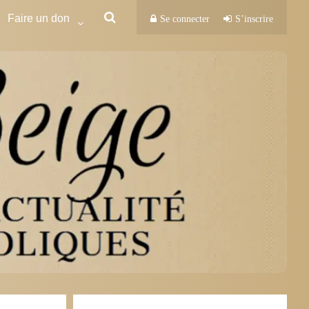
Faire un don
Se connecter
S’inscrire