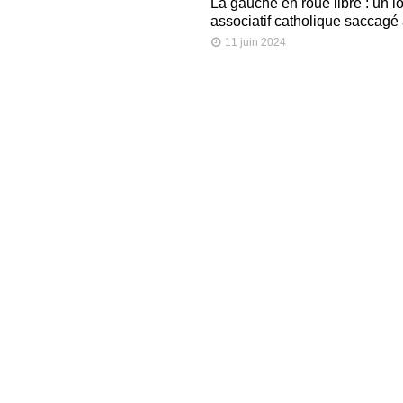
La gauche en roue libre : un l
associatif catholique saccagé
11 juin 2024