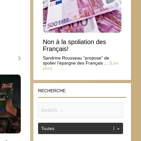
Non à la spoliation des
Français!
Sandrine Rousseau “propose” de
spolier l’épargne des Français ...
[Lire
plus]
L’autre chiffre du jour
Un ci
des s
16 juin 2009
RECHERCHE
23 j