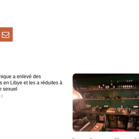
amique a enlevé des
 en Libye et les a ré­duites à
e sexuel
16