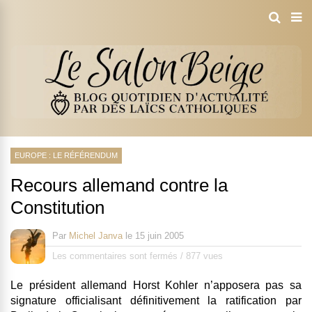
EUROPE : LE RÉFÉRENDUM
Recours allemand contre la
Constitution
Par
Michel Janva
le
15 juin 2005
Les commentaires sont fermés
/
877 vues
Le président allemand Horst Kohler n’apposera pas sa
signature officialisant définitivement la ratification par