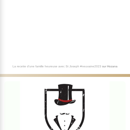
La recette d'une famille heureuse avec St Joseph #neuvaine2023
sur
Hozana