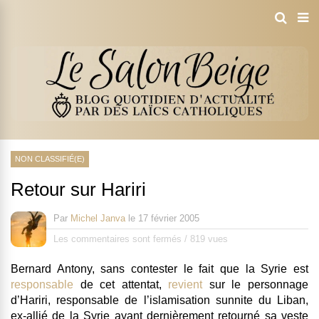
NON CLASSIFIÉ(E)
Retour sur Hariri
Par
Michel Janva
le
17 février 2005
Les commentaires sont fermés
/
819 vues
Bernard Antony, sans contester le fait que la Syrie est
responsable
de cet attentat,
revient
sur le personnage
d’Hariri, responsable de l’islamisation sunnite du Liban,
ex-allié de la Syrie ayant dernièrement retourné sa veste