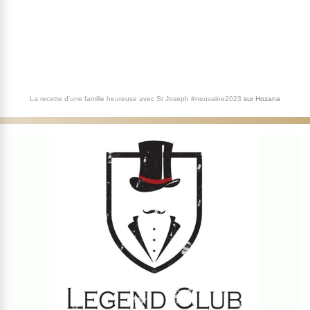
La recette d'une famille heureuse avec St Joseph #neuvaine2023
sur
Hozana