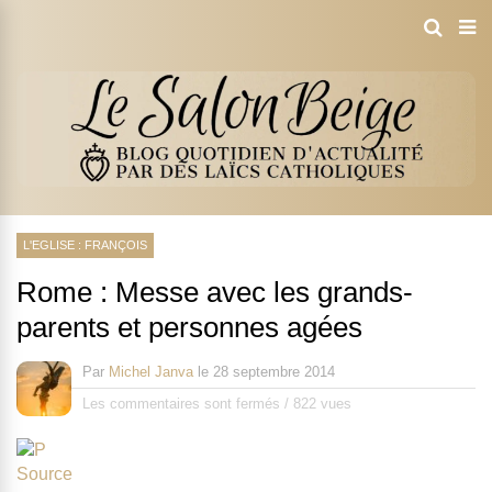
L'EGLISE : FRANÇOIS
Rome : Messe avec les grands-
parents et personnes agées
Par
Michel Janva
le
28 septembre 2014
Les commentaires sont fermés
/
822 vues
Source