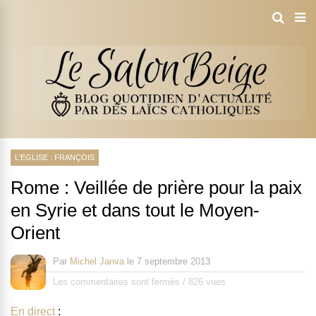
L'EGLISE : FRANÇOIS
Rome : Veillée de prière pour la paix
en Syrie et dans tout le Moyen-
Orient
Par
Michel Janva
le
7 septembre 2013
Les commentaires sont fermés
/
826 vues
En direct
: