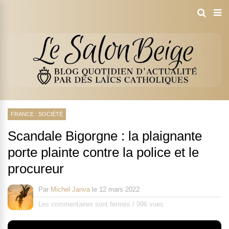
FRANCE : SOCIÉTÉ
Scandale Bigorgne : la plaignante
porte plainte contre la police et le
procureur
Par
Michel Janva
le
12 mars 2022
Les commentaires sont fermés
/
996 vues