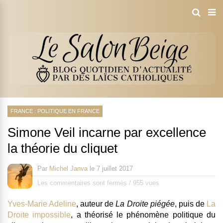
FRANCE : POLITIQUE EN FRANCE
Simone Veil incarne par excellence
la théorie du cliquet
Par
Michel Janva
le
7 juillet 2017
Les commentaires sont fermés
/
955 vues
Yves-Marie Adeline
, auteur de
La Droite piégée
, puis de
La
Droite impossible
, a théorisé le phénomène politique du